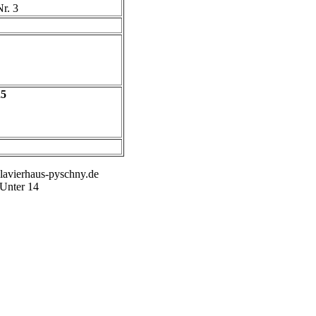
Nr. 3
25
klavierhaus-pyschny.de
 Unter 14