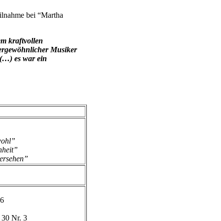
eilnahme bei “Martha
em kraftvollen
ergewöhnlicher Musiker
 (…) es war ein
ohl”
heit”
ersehen”
 6
 30 Nr. 3