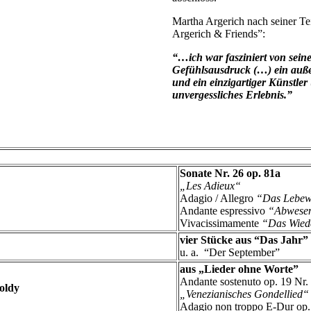
Martha Argerich nach seiner T
Argerich & Friends”:
“…ich war fasziniert von sein
Gefühlsausdruck (…) ein auß
und ein einzigartiger Künstler
unvergessliches Erlebnis.”
Sonate Nr. 26 op. 81a
„Les Adieux“
Adagio / Allegro
“Das Lebew
Andante espressivo
“Abwesen
Vivacissimamente
“Das Wied
vier Stücke aus “Das Jahr”
u. a. “Der September”
aus „Lieder ohne Worte”
Andante sostenuto op. 19 Nr.
oldy
„Venezianisches Gondellied“
Adagio non troppo E-Dur op.